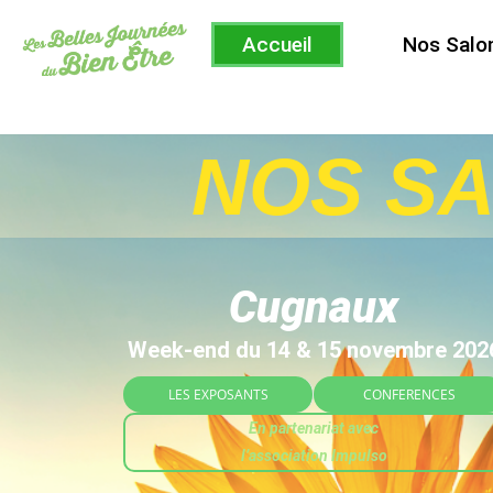
Accueil
Nos Salo
NOS SA
Cugnaux
Week-end du 14 & 15 novembre 202
LES EXPOSANTS
CONFERENCES
En partenariat avec
l’association Impulso