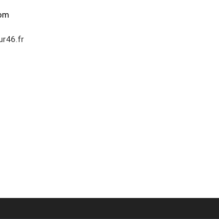
com
r46.fr
agnétiseur Energie