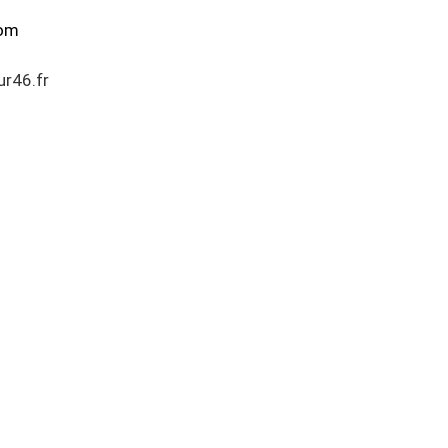
com
r46.fr