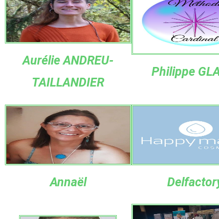
Aurélie ANDREU-
Philippe GL
TAILLANDIER
Annaël
Delfactor