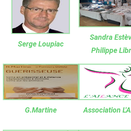
Sandra Estèv
Serge Loupiac
Philippe Lib
G.Martine
Association L'A