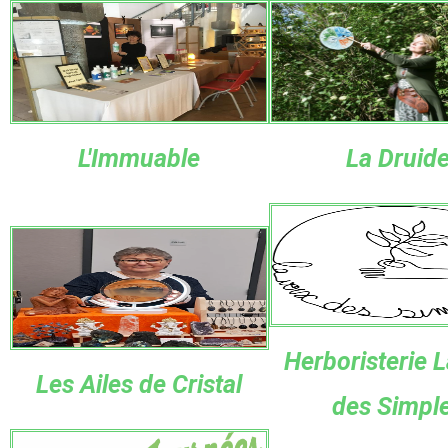
L'Immuable
La Druid
Herboristerie L
Les Ailes de Cristal
des Simpl