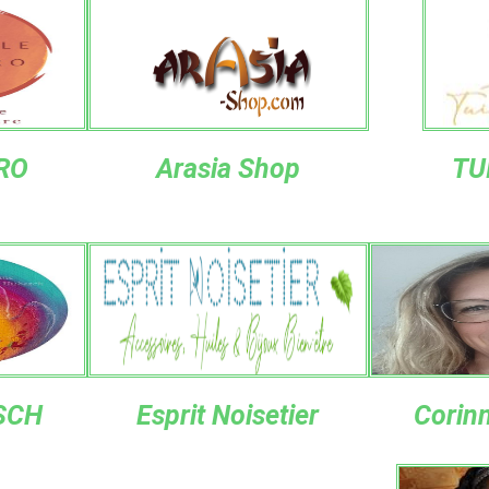
ORO
Arasia Shop
TU
SCH
Esprit Noisetier
Corin