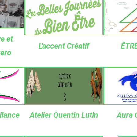
e et
L'accent Créatif
ÊTRE
rero
ilance
Atelier Quentin Lutin
Aura 