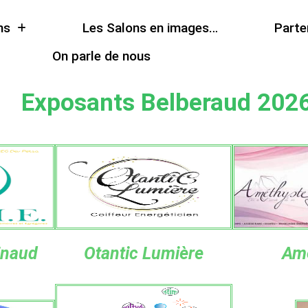
ns
Les Salons en images…
Parte
On parle de nous
Exposants Belberaud 202
Enaud
Otantic Lumière
Am